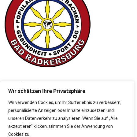
Kontakt
Wir schätzen Ihre Privatsphäre
Neubaustraße 9, 8490 Bad Radkersburg
+43 5 0248 065
Wir verwenden Cookies, um Ihr Surferlebnis zu verbessern,
personalisierte Anzeigen oder Inhalte einzusetzen und
direktion@borg-radkersburg.at
unseren Datenverkehr zu analysieren. Wenn Sie auf „Alle
www.borg-radkersburg.at
akzeptieren" klicken, stimmen Sie der Anwendung von
Cookies zu.