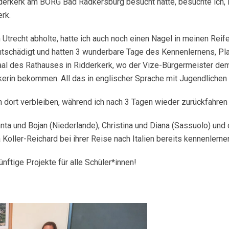
erkerk am BORG Bad Radkersburg besucht hatte, besuchte ich, N
rk.
 Utrecht abholte, hatte ich auch noch einen Nagel in meinen Rei
tschädigt und hatten 3 wunderbare Tage des Kennenlernens, Pla
aal des Rathauses in Ridderkerk, wo der Vize-Bürgermeister de
erin bekommen. All das in englischer Sprache mit Jugendlichen 
dort verbleiben, während ich nach 3 Tagen wieder zurückfahren
nta und Bojan (Niederlande), Christina und Diana (Sassuolo) und
a Koller-Reichard bei ihrer Reise nach Italien bereits kennenlerne
ftige Projekte für alle Schüler*innen!