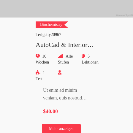
Biochemistry
Terigetty20967
AutoCad & Interior
Sketch Designer
10
Alle
5
Wochen
Stufen
Lektionen
1
Test
Ut enim ad minim
veniam, quis nostrud
exercitation ullamco
$40.00
laboris nisi ut aliquip ex
ea…
Mehr anzeigen