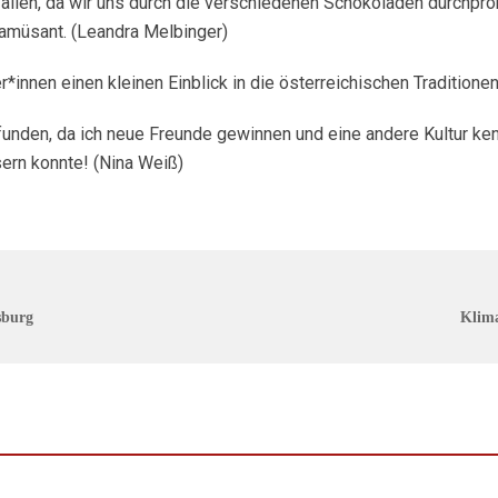
allen, da wir uns durch die verschiedenen Schokoladen durchpro
amüsant. (Leandra Melbinger)
er*innen einen kleinen Einblick in die österreichischen Tradition
unden, da ich neue Freunde gewinnen und eine andere Kultur kenn
sern konnte! (Nina Weiß)
sburg
Klima