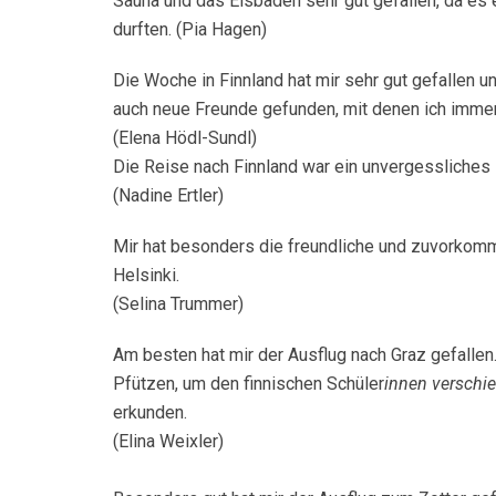
Sauna und das Eisbaden sehr gut gefallen, da es e
durften. (Pia Hagen)
Die Woche in Finnland hat mir sehr gut gefallen u
auch neue Freunde gefunden, mit denen ich immer
(Elena Hödl-Sundl)
Die Reise nach Finnland war ein unvergessliches E
(Nadine Ertler)
Mir hat besonders die freundliche und zuvorkomme
Helsinki.
(Selina Trummer)
Am besten hat mir der Ausflug nach Graz gefallen
Pfützen, um den finnischen Schüler
innen verschi
erkunden.
(Elina Weixler)