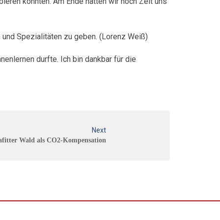
bieren konnten. Am Ende hatten wir noch Zeit uns
en und Spezialitäten zu geben. (Lorenz Weiß)
enlernen durfte. Ich bin dankbar für die
Next
fitter Wald als CO2-Kompensation