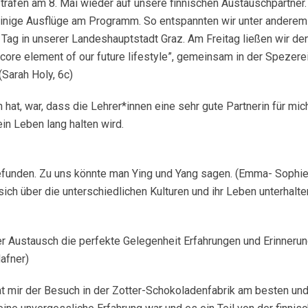
trafen am 8. Mai wieder auf unsere finnischen Austauschpartner.
einige Ausflüge am Programm. So entspannten wir unter anderem 
 Tag in unserer Landeshauptstadt Graz. Am Freitag ließen wir de
ore element of our future lifestyle”, gemeinsam in der Spezere
(Sarah Holy, 6c)
at, war, dass die Lehrer*innen eine sehr gute Partnerin für mic
ein Leben lang halten wird.
efunden. Zu uns könnte man Ying und Yang sagen. (Emma- Sophie
ich über die unterschiedlichen Kulturen und ihr Leben unterhalt
ser Austausch die perfekte Gelegenheit Erfahrungen und Erinner
afner)
at mir der Besuch in der Zotter-Schokoladenfabrik am besten und 