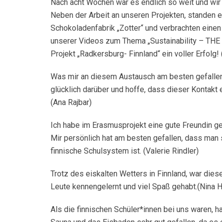
Nach acht Wochen war es endlich so weit und wir 
Neben der Arbeit an unseren Projekten, standen 
Schokoladenfabrik „Zotter“ und verbrachten einen
unserer Videos zum Thema „Sustainability – THE c
Projekt „Radkersburg- Finnland“ ein voller Erfolg! 
Was mir an diesem Austausch am besten gefallen h
glücklich darüber und hoffe, dass dieser Kontakt 
(Ana Rajbar)
Ich habe im Erasmusprojekt eine gute Freundin g
Mir persönlich hat am besten gefallen, dass man s
finnische Schulsystem ist. (Valerie Rindler)
Trotz des eiskalten Wetters in Finnland, war die
Leute kennengelernt und viel Spaß gehabt.(Nina H
Als die finnischen Schüler*innen bei uns waren, h